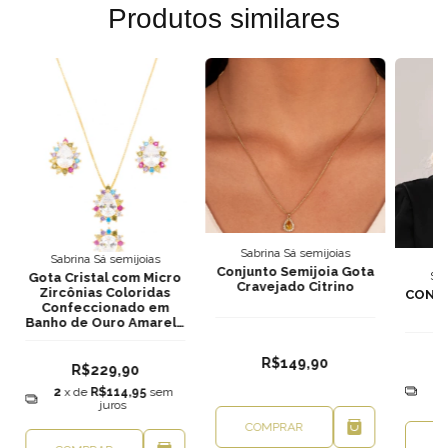
Produtos similares
Sabrina Sá semijoias
Sabrina Sá semijoias
Conjunto Semijoia Gota
Sab
Gota Cristal com Micro
Cravejado Citrino
Zircônias Coloridas
CONJ
Confeccionado em
Banho de Ouro Amarelo
18k
R$149,90
R$229,90
2
2
x de
R$114,95
sem
juros
COMPRAR
C