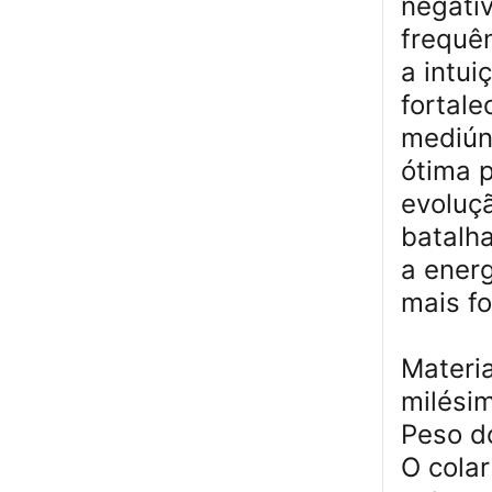
negativ
frequê
a intui
fortal
mediúni
ótima 
evoluç
batalha
a ener
mais f
Materi
milési
Peso d
O cola