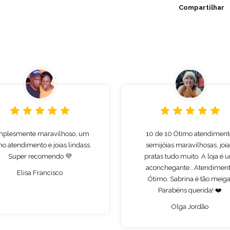
Compartilhar
mplesmente maravilhoso, um
10 de 10 Ótimo atendiment
mo atendimento e joias lindass.
semijóias maravilhosas, joia
Super recomendo 💜
pratas tudo muito. A loja é 
aconchegante...Atendimen
Elisa Francisco
Ótimo. Sabrina é tão meiga
Parabéns querida! ❤️
Olga Jordão