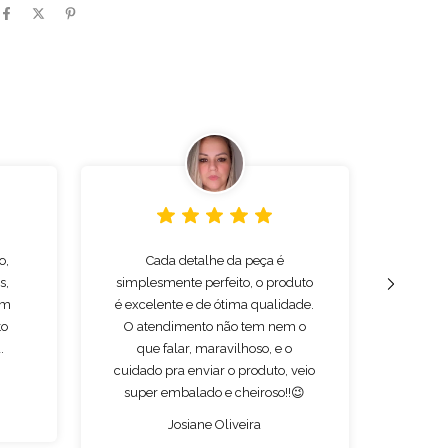
o,
Cada detalhe da peça é
Ex
s,
simplesmente perfeito, o produto
qualida
um
é excelente e de ótima qualidade.
e c
to
O atendimento não tem nem o
.
que falar, maravilhoso, e o
cuidado pra enviar o produto, veio
super embalado e cheiroso!!😉
Josiane Oliveira