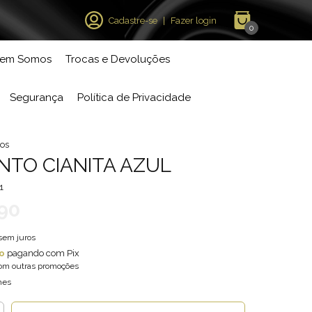
Cadastre-se
|
Fazer login
0
em Somos
Trocas e Devoluções
Segurança
Política de Privacidade
os
TO CIANITA AZUL
1
90
sem juros
o
pagando com Pix
om outras promoções
hes