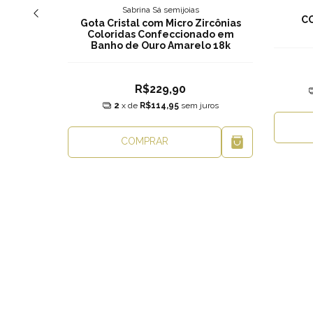
Sabrina Sá semijoias
C
Gota Cristal com Micro Zircônias
Coloridas Confeccionado em
Banho de Ouro Amarelo 18k
R$229,90
2
x de
R$114,95
sem juros
a
COMPRAR