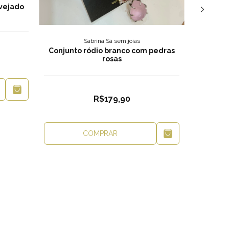
avejado
CO
Sabrina Sá semijoias
Conjunto ródio branco com pedras
rosas
R$179,90
COMPRAR