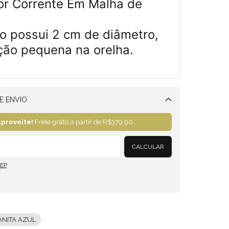
or Corrente Em Malha de
co possui 2 cm de diâmetro,
ção pequena na orelha.
E ENVIO
Alterar CEP
proveite!
Frete grátis a partir de
R$379,90
CALCULAR
CEP
ANITA AZUL