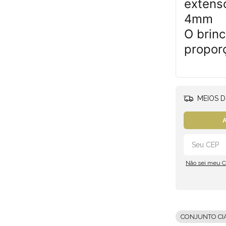
extens
4mm
O brin
propor
MEIOS D
A
Não sei meu 
CONJUNTO CI