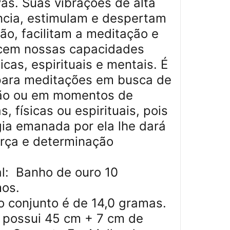
as. Suas vibrações de alta
ncia, estimulam e despertam
ção, facilitam a meditação e
ecem nossas capacidades
cas, espirituais e mentais. É
para meditações em busca de
ão ou em momentos de
s, físicas ou espirituais, pois
gia emanada por ela lhe dará
orça e determinação
al: Banho de ouro 10
mos.
o conjunto é de 14,0 gramas.
r possui 45 cm + 7 cm de