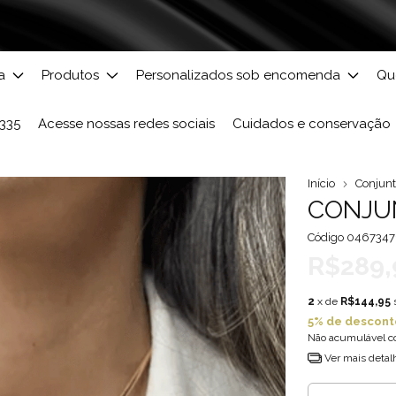
a
Produtos
Personalizados sob encomenda
Qu
3335
Acesse nossas redes sociais
Cuidados e conservação
Início
Conjunt
CONJUN
Código
0467347
R$289,
2
x de
R$144,95
5% de descont
Não acumulável c
Ver mais detal