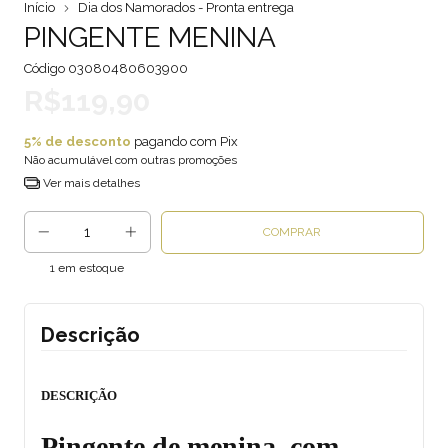
Início
Dia dos Namorados - Pronta entrega
PINGENTE MENINA
Código
03080480603900
R$119,90
5% de desconto
pagando com Pix
Não acumulável com outras promoções
Ver mais detalhes
1
em estoque
Descrição
DESCRIÇÃO
Pingente de menina, com