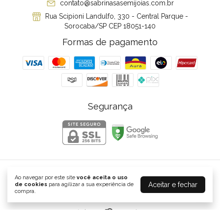
contato@sabrinasasemijoias.com.br
Rua Scipioni Landulfo, 330 - Central Parque -
Sorocaba/SP CEP 18051-140
Formas de pagamento
Segurança
⠀
Ao navegar por este site
você aceita o uso
Aceitar e fechar
de cookies
para agilizar a sua experiência de
©2026. Sabrina Sá semijoias - 48556370000136. Todos os direitos
compra.
reservados.