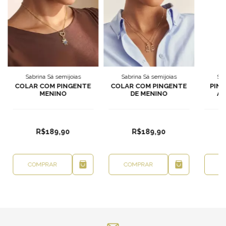
Sabrina Sá semijoias
Sabrina Sá semijoias
Sab
COLAR COM PINGENTE
COLAR COM PINGENTE
PIN
MENINO
DE MENINO
ÁR
R$189,90
R$189,90
COMPRAR
COMPRAR
C