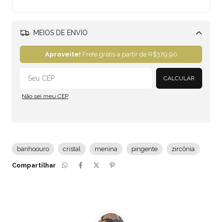
MEIOS DE ENVIO
Alterar CEP
Aproveite!
Frete grátis a partir de
R$379,90
CALCULAR
Não sei meu CEP
banhoouro
cristal
menina
pingente
zircônia
Compartilhar